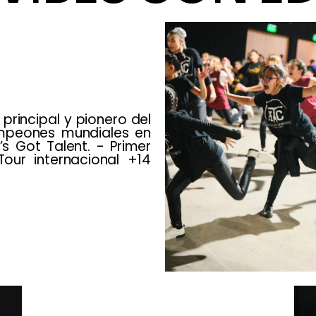
rincipal y pionero del
ampeones mundiales en
’s Got Talent. - Primer
our internacional +14