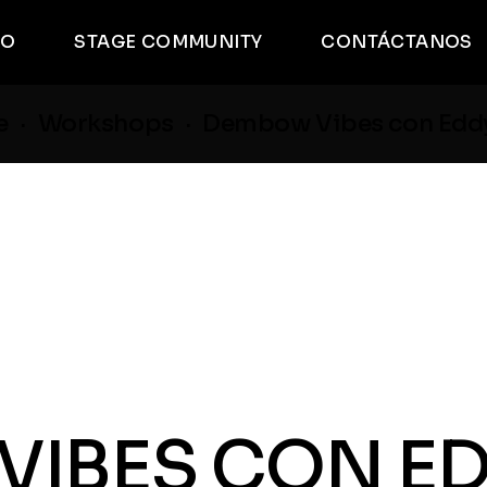
TO
STAGE COMMUNITY
CONTÁCTANOS
e
Workshops
Dembow Vibes con Edd
VIBES CON E